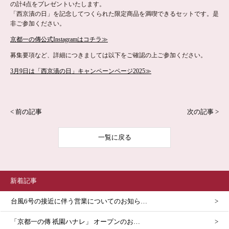
の計4点をプレゼントいたします。
「西京漬の日」を記念してつくられた限定商品を満喫できるセットです。是
非ご参加ください。
京都一の傳公式Instagramはコチラ≫
募集要項など、詳細につきましては以下をご確認の上ご参加ください。
3月9日は「西京漬の日」キャンペーンページ2025≫
< 前の記事
次の記事 >
一覧に戻る
新着記事
台風6号の接近に伴う営業についてのお知ら…
「京都一の傳 祇園ハナレ」 オープンのお…