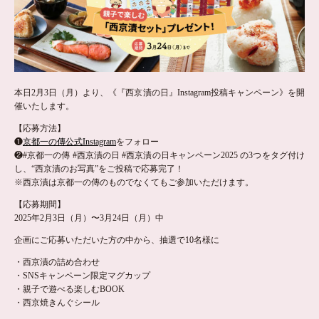
本日2月3日（月）より、《『西京漬の日』Instagram投稿キャンペーン》を開
催いたします。
【応募方法】
❶
京都一の傳公式Instagram
をフォロー
❷#京都一の傳 #西京漬の日 #西京漬の日キャンペーン2025 の3つをタグ付け
し、“西京漬のお写真”をご投稿で応募完了！
※西京漬は京都一の傳のものでなくてもご参加いただけます。
【応募期間】
2025年2月3日（月）〜3月24日（月）中
企画にご応募いただいた方の中から、抽選で10名様に
・西京漬の詰め合わせ
・SNSキャンペーン限定マグカップ
・親子で遊べる楽しむBOOK
・西京焼きんぐシール