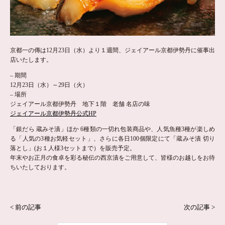
京都一の傳は12月23日（水）より１週間、ジェイアール京都伊勢丹に催事出
店いたします。
– 期間
12月23日（水）～29日（火）
– 場所
ジェイアール京都伊勢丹 地下１階 老舗 名店の味
ジェイアール京都伊勢丹公式HP
「銀だら 蔵みそ漬」ほか 6種類の一切れ包装商品や、人気魚種3種が楽しめ
る「人気の3種お気軽セット」、さらに各日100個限定にて「蔵みそ漬 切り
落とし」(お１人様3セットまで）を販売予定。
年末やお正月の食卓を彩る秘伝の西京漬をご用意して、皆様のお越しをお待
ちいたしております。
< 前の記事
次の記事 >