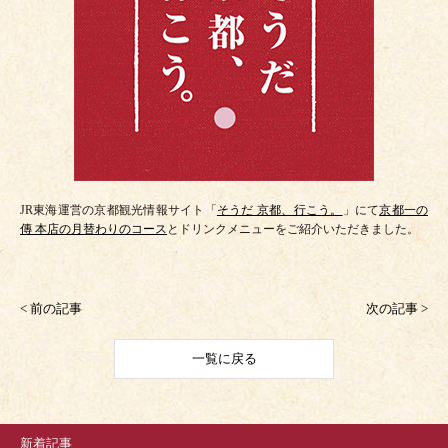
JR東海運営の京都観光情報サイト「
そうだ 京都、行こう。
」にて
京都一の
傳 本店の月替わりのコース
とドリンクメニューをご紹介いただきました。
< 前の記事
次の記事 >
一覧に戻る
新着記事